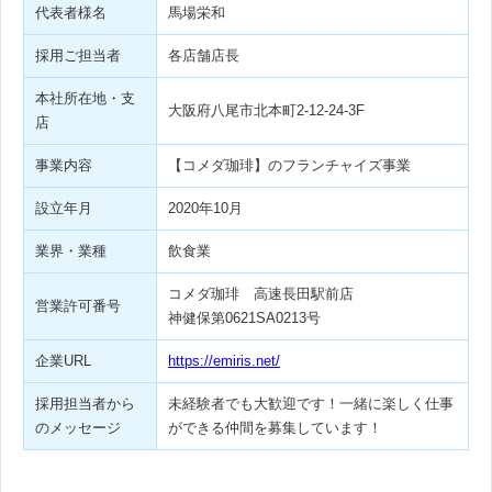
代表者様名
馬場栄和
採用ご担当者
各店舗店長
本社所在地・支
大阪府八尾市北本町2-12-24-3F
店
事業内容
【コメダ珈琲】のフランチャイズ事業
設立年月
2020年10月
業界・業種
飲食業
コメダ珈琲 高速長田駅前店
営業許可番号
神健保第0621SA0213号
企業URL
https://emiris.net/
採用担当者から
未経験者でも大歓迎です！一緒に楽しく仕事
のメッセージ
ができる仲間を募集しています！