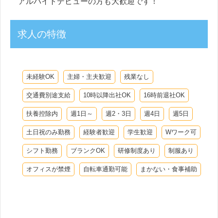
アルバイトデビューの方も大歓迎です！
求人の特徴
未経験OK
主婦・主夫歓迎
残業なし
交通費別途支給
10時以降出社OK
16時前退社OK
扶養控除内
週1日～
週2・3日
週4日
週5日
土日祝のみ勤務
経験者歓迎
学生歓迎
Wワーク可
シフト勤務
ブランクOK
研修制度あり
制服あり
オフィスが禁煙
自転車通勤可能
まかない・食事補助