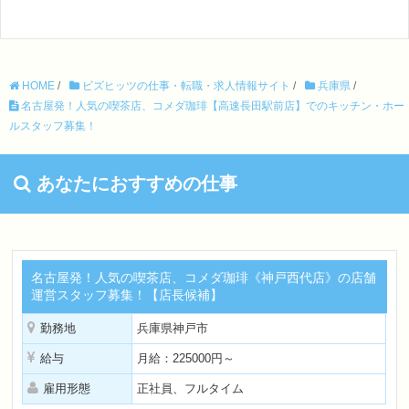
HOME
/
ビズヒッツの仕事・転職・求人情報サイト
/
兵庫県
/
名古屋発！人気の喫茶店、コメダ珈琲【高速長田駅前店】でのキッチン・ホー
ルスタッフ募集！
あなたにおすすめの仕事
名古屋発！人気の喫茶店、コメダ珈琲《神戸西代店》の店舗
運営スタッフ募集！【店長候補】
勤務地
兵庫県神戸市
給与
月給：225000円～
雇用形態
正社員、フルタイム