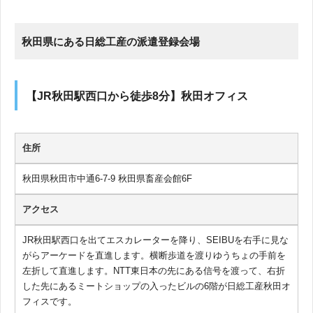
秋田県にある日総工産の派遣登録会場
【JR秋田駅西口から徒歩8分】秋田オフィス
住所
秋田県秋田市中通6-7-9 秋田県畜産会館6F
アクセス
JR秋田駅西口を出てエスカレーターを降り、SEIBUを右手に見な
がらアーケードを直進します。横断歩道を渡りゆうちょの手前を
左折して直進します。NTT東日本の先にある信号を渡って、右折
した先にあるミートショップの入ったビルの6階が日総工産秋田オ
フィスです。