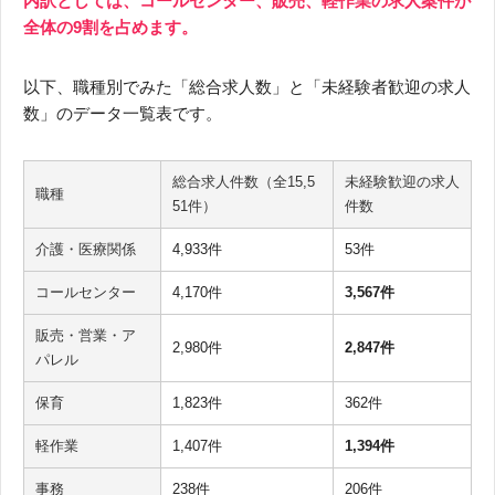
内訳としては、コールセンター、販売、軽作業の求人案件が
全体の9割を占めます。
以下、職種別でみた「総合求人数」と「未経験者歓迎の求人
数」のデータ一覧表です。
総合求人件数（全15,5
未経験歓迎の求人
職種
51件）
件数
介護・医療関係
4,933件
53件
コールセンター
4,170件
3,567件
販売・営業・ア
2,980件
2,847件
パレル
保育
1,823件
362件
軽作業
1,407件
1,394件
事務
238件
206件