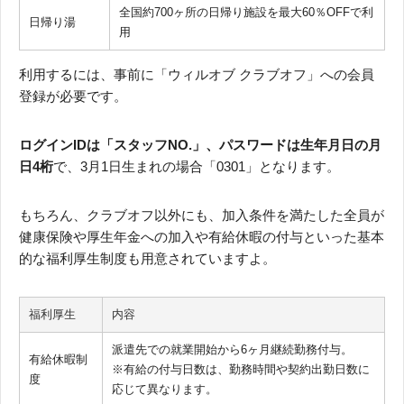
全国約700ヶ所の日帰り施設を最大60％OFFで利
日帰り湯
用
利用するには、事前に「ウィルオブ クラブオフ」への会員
登録が必要です。
ログインIDは「スタッフNO.」、パスワードは生年月日の月
日4桁
で、3月1日生まれの場合「0301」となります。
もちろん、クラブオフ以外にも、加入条件を満たした全員が
健康保険や厚生年金への加入や有給休暇の付与といった基本
的な福利厚生制度も用意されていますよ。
福利厚生
内容
派遣先での就業開始から6ヶ月継続勤務付与。
有給休暇制
※有給の付与日数は、勤務時間や契約出勤日数に
度
応じて異なります。