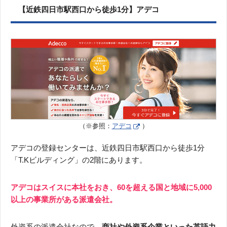
【近鉄四日市駅西口から徒歩1分】アデコ
（※参照：
アデコ
）
アデコの登録センターは、近鉄四日市駅西口から徒歩1分
「T.Kビルディング」の2階にあります。
アデコはスイスに本社をおき、60を超える国と地域に5,000
以上の事業所がある派遣会社。
外資系の派遣会社なので、
商社や外資系企業といった英語力