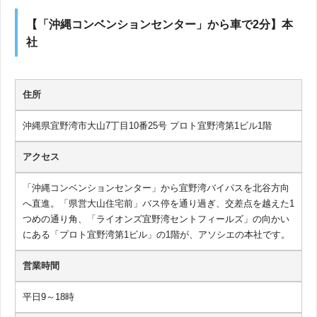
【「沖縄コンベンションセンター」から車で2分】本
社
住所
沖縄県宜野湾市大山7丁目10番25号 プロト宜野湾第1ビル1階
アクセス
「沖縄コンベンションセンター」から宜野湾バイパスを北谷方向
へ直進。「県営大山住宅前」バス停を通り過ぎ、交差点を越えた1
つめの通り角、「ライオンズ宜野湾セントフィールズ」の向かい
にある「プロト宜野湾第1ビル」の1階が、アソシエの本社です。
営業時間
平日9～18時