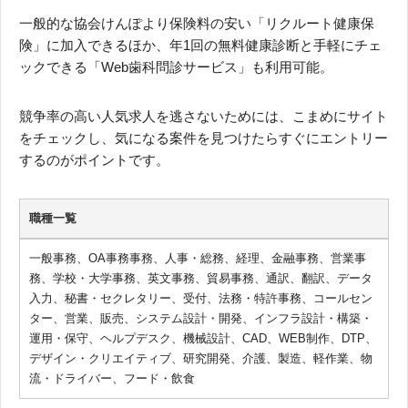
一般的な協会けんぽより保険料の安い「リクルート健康保
険」に加入できるほか、年1回の無料健康診断と手軽にチェ
ックできる「Web歯科問診サービス」も利用可能。
競争率の高い人気求人を逃さないためには、こまめにサイト
をチェックし、気になる案件を見つけたらすぐにエントリー
するのがポイントです。
職種一覧
一般事務、OA事務事務、人事・総務、経理、金融事務、営業事
務、学校・大学事務、英文事務、貿易事務、通訳、翻訳、データ
入力、秘書・セクレタリー、受付、法務・特許事務、コールセン
ター、営業、販売、システム設計・開発、インフラ設計・構築・
運用・保守、ヘルプデスク、機械設計、CAD、WEB制作、DTP、
デザイン・クリエイティブ、研究開発、介護、製造、軽作業、物
流・ドライバー、フード・飲食