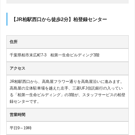
【JR柏駅西口から徒歩2分】柏登録センター
住所
千葉県柏市末広町7-3 柏第一生命ビルディング3階
アクセス
JR柏駅西口から、高島屋フラワー通りを高島屋沿いに進みます。
高島屋の立体駐車場を越えた左手、三菱UFJ信託銀行の入ってい
る「柏第一生命ビルディング」の3階が、スタッフサービスの柏登
録センターです。
営業時間
平日9～19時